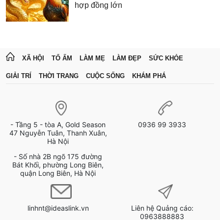
hợp đồng lớn
XÃ HỘI
TỔ ẤM
LÀM MẸ
LÀM ĐẸP
SỨC KHỎE
GIẢI TRÍ
THỜI TRANG
CUỘC SỐNG
KHÁM PHÁ
- Tầng 5 - tòa A, Gold Season
0936 99 3933
47 Nguyễn Tuân, Thanh Xuân,
Hà Nội
- Số nhà 2B ngõ 175 đường
Bát Khối, phường Long Biên,
quận Long Biên, Hà Nội
linhnt@ideaslink.vn
Liên hệ Quảng cáo:
0963888883