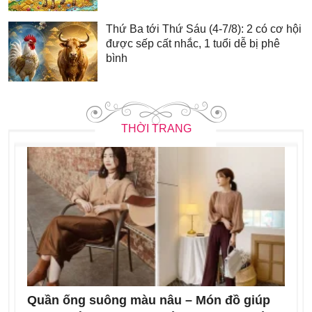
Thứ Ba tới Thứ Sáu (4-7/8): 2 có cơ hội
được sếp cất nhắc, 1 tuổi dễ bị phê
bình
THỜI TRANG
Quần ống suông màu nâu – Món đồ giúp