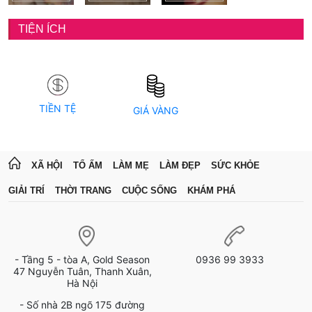
TIỆN ÍCH
TIỀN TỆ
GIÁ VÀNG
XÃ HỘI
TỔ ẤM
LÀM MẸ
LÀM ĐẸP
SỨC KHỎE
GIẢI TRÍ
THỜI TRANG
CUỘC SỐNG
KHÁM PHÁ
- Tầng 5 - tòa A, Gold Season
0936 99 3933
47 Nguyễn Tuân, Thanh Xuân,
Hà Nội
- Số nhà 2B ngõ 175 đường