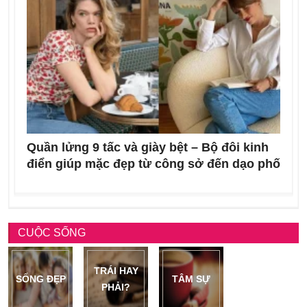
Quần lửng 9 tấc và giày bệt – Bộ đôi kinh
điển giúp mặc đẹp từ công sở đến dạo phố
CUỘC SỐNG
TRÁI HAY
SỐNG ĐẸP
TÂM SỰ
PHẢI?