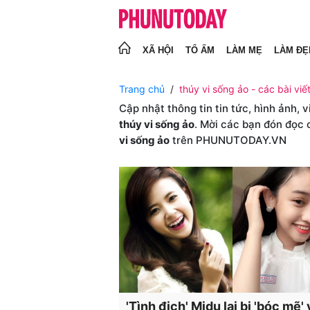
XÃ HỘI
TỔ ẤM
LÀM MẸ
LÀM ĐẸ
Trang chủ
thúy vi sống ảo - các bài viế
Cập nhật thông tin tin tức, hình ảnh, 
thúy vi sống ảo
. Mời các bạn đón đọc 
vi sống ảo
trên PHUNUTODAY.VN
'Tình địch' Midu lại bị 'bóc mẽ' 