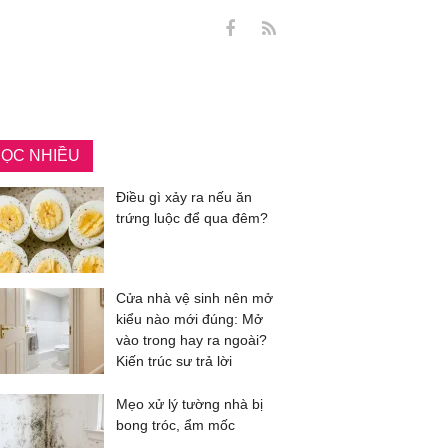
ỌC NHIỀU
Điều gì xảy ra nếu ăn
trứng luộc để qua đêm?
Cửa nhà vệ sinh nên mở
kiểu nào mới đúng: Mở
vào trong hay ra ngoài?
Kiến trúc sư trả lời
Mẹo xử lý tường nhà bị
bong tróc, ẩm mốc