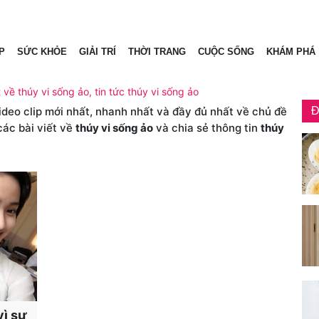
P
SỨC KHỎE
GIẢI TRÍ
THỜI TRANG
CUỘC SỐNG
KHÁM PHÁ
t về thúy vi sống ảo, tin tức thúy vi sống ảo
video clip mới nhất, nhanh nhất và đầy đủ nhất về chủ đề
Đ
các bài viết về
thúy vi sống ảo
và chia sẻ thông tin
thúy
vì sự