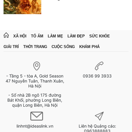
XÃ HỘI
TỔ ẤM
LÀM MẸ
LÀM ĐẸP
SỨC KHỎE
GIẢI TRÍ
THỜI TRANG
CUỘC SỐNG
KHÁM PHÁ
- Tầng 5 - tòa A, Gold Season
0936 99 3933
47 Nguyễn Tuân, Thanh Xuân,
Hà Nội
- Số nhà 2B ngõ 175 đường
Bát Khối, phường Long Biên,
quận Long Biên, Hà Nội
linhnt@ideaslink.vn
Liên hệ Quảng cáo:
0963888883