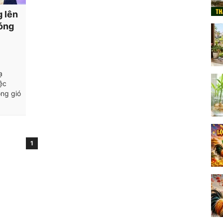
g lên
sóng
ạ
ệc
ng gió
1