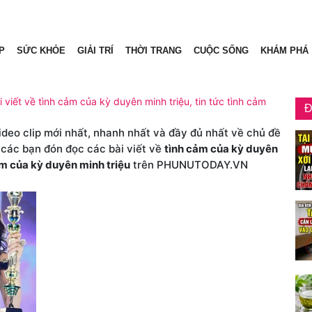
P
SỨC KHỎE
GIẢI TRÍ
THỜI TRANG
CUỘC SỐNG
KHÁM PHÁ
 viết về tình cảm của kỳ duyên minh triệu, tin tức tình cảm
Đ
video clip mới nhất, nhanh nhất và đầy đủ nhất về chủ đề
 các bạn đón đọc các bài viết về
tình cảm của kỳ duyên
ảm của kỳ duyên minh triệu
trên PHUNUTODAY.VN