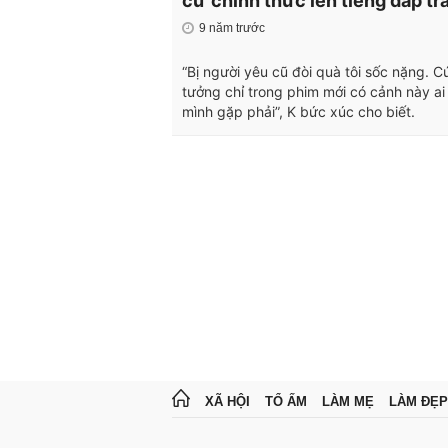
cũ"chính thức lên tiếng đáp tr
9 năm trước
“Bị người yêu cũ đòi quà tôi sốc nặng. C
tưởng chỉ trong phim mới có cảnh này ai
mình gặp phải”, K bức xúc cho biết.
XÃ HỘI
TỔ ẤM
LÀM MẸ
LÀM ĐẸP