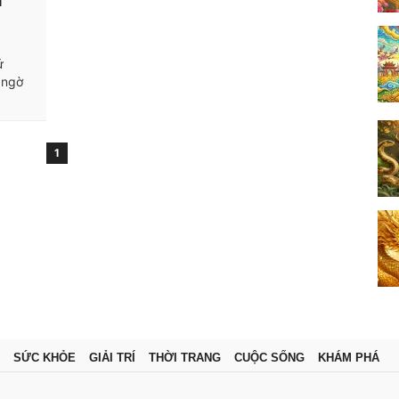
ả
ứ
 ngờ
1
SỨC KHỎE
GIẢI TRÍ
THỜI TRANG
CUỘC SỐNG
KHÁM PHÁ