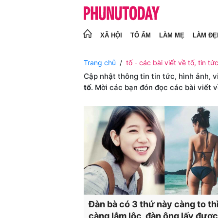
XÃ HỘI
TỔ ẤM
LÀM MẸ
LÀM ĐẸ
Trang chủ
tố - các bài viết về tố, tin tứ
Cập nhật thông tin tin tức, hình ảnh, 
tố
. Mời các bạn đón đọc các bài viết 
Đàn bà có 3 thứ này càng to th
càng lắm lộc, đàn ông lấy đượ