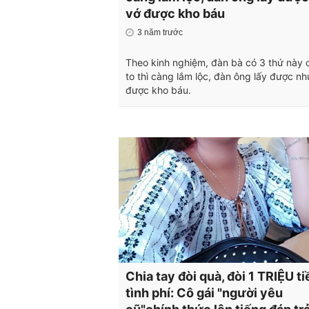
vớ được kho báu
3 năm trước
Theo kinh nghiệm, đàn bà có 3 thứ này 
to thì càng lắm lộc, đàn ông lấy được nh
được kho báu.
Chia tay đòi quà, đòi 1 TRIỆU ti
tình phí: Cô gái "người yêu