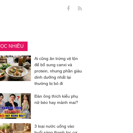
ỌC NHIỀU
Ai cũng ăn trứng vịt lộn
để bổ sung canxi và
protein, nhưng phần giàu
dinh dưỡng nhất lại
thường bị bỏ đi
Đàn ông thích kiểu phụ
nữ béo hay mảnh mai?
3 loại nước uống vào
buổi sáng thanh lọc cơ