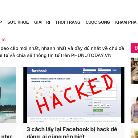
P
SỨC KHỎE
GIẢI TRÍ
THỜI TRANG
CUỘC SỐNG
KHÁM PHÁ
c tố
video clip mới nhất, nhanh nhất và đầy đủ nhất về chủ đề
Đ
về
tố
và chia sẻ thông tin
tố
trên PHUNUTODAY.VN
ì
3 cách lấy lại Facebook bị hack dễ
c như
dàng, ai cũng nên biết