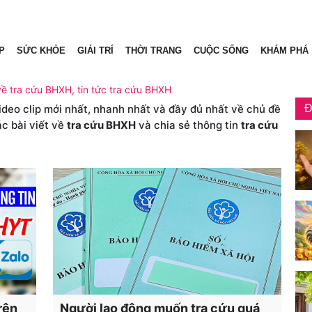
P
SỨC KHỎE
GIẢI TRÍ
THỜI TRANG
CUỘC SỐNG
KHÁM PHÁ
về tra cứu BHXH, tin tức tra cứu BHXH
video clip mới nhất, nhanh nhất và đầy đủ nhất về chủ đề
Đ
ác bài viết về
tra cứu BHXH
và chia sẻ thông tin
tra cứu
rên
Người lao động muốn tra cứu quá