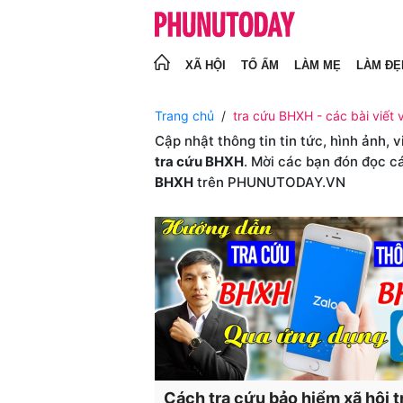
XÃ HỘI
TỔ ẤM
LÀM MẸ
LÀM ĐẸ
Trang chủ
tra cứu BHXH - các bài viết 
Cập nhật thông tin tin tức, hình ảnh, 
tra cứu BHXH
. Mời các bạn đón đọc c
BHXH
trên PHUNUTODAY.VN
Cách tra cứu bảo hiểm xã hội t