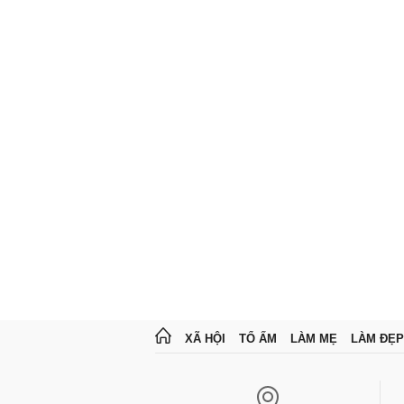
XÃ HỘI
TỔ ẤM
LÀM MẸ
LÀM ĐẸP