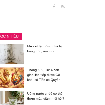
ỌC NHIỀU
Mẹo xử lý tường nhà bị
bong tróc, ẩm mốc
Tháng 8, 9, 10: 4 con
giáp liên tiếp được Gỡ
khó, có Tiền có Quyền
Uống nước gì để cơ thể
thơm mát, giảm mùi hôi?