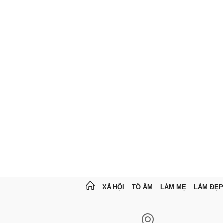
XÃ HỘI
TỔ ẤM
LÀM MẸ
LÀM ĐẸP