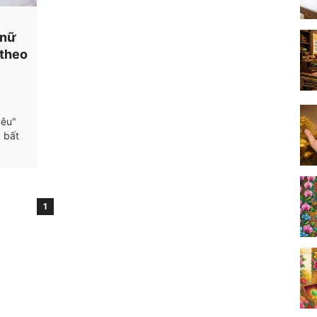
 nữ
 theo
yêu"
 bất
1