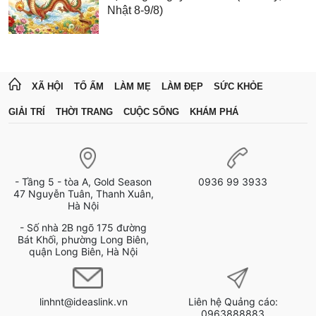
Nhật 8-9/8)
XÃ HỘI
TỔ ẤM
LÀM MẸ
LÀM ĐẸP
SỨC KHỎE
GIẢI TRÍ
THỜI TRANG
CUỘC SỐNG
KHÁM PHÁ
- Tầng 5 - tòa A, Gold Season
0936 99 3933
47 Nguyễn Tuân, Thanh Xuân,
Hà Nội
- Số nhà 2B ngõ 175 đường
Bát Khối, phường Long Biên,
quận Long Biên, Hà Nội
linhnt@ideaslink.vn
Liên hệ Quảng cáo:
0963888883