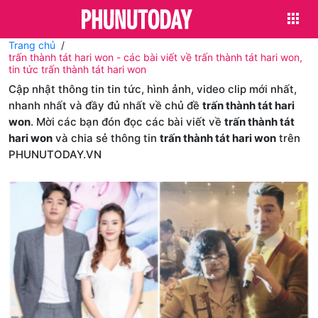
Trang chủ
trấn thành tát hari won - các bài viết về trấn thành tát hari won,
tin tức trấn thành tát hari won
Cập nhật thông tin tin tức, hình ảnh, video clip mới nhất,
nhanh nhất và đầy đủ nhất về chủ đề
trấn thành tát hari
won
. Mời các bạn đón đọc các bài viết về
trấn thành tát
hari won
và chia sẻ thông tin
trấn thành tát hari won
trên
PHUNUTODAY.VN