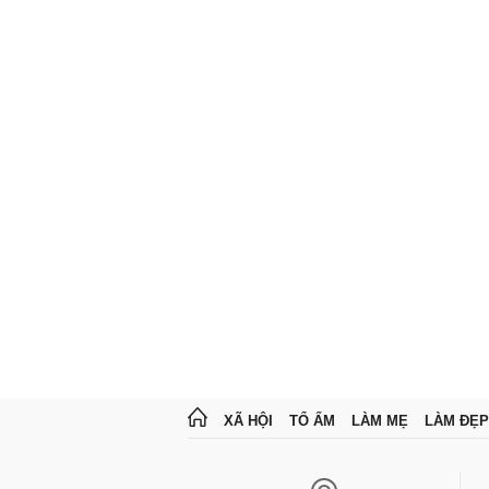
XÃ HỘI
TỔ ẤM
LÀM MẸ
LÀM ĐẸP