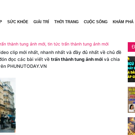
P
SỨC KHỎE
GIẢI TRÍ
THỜI TRANG
CUỘC SỐNG
KHÁM PHÁ
trấn thành tung ảnh mới, tin tức trấn thành tung ảnh mới
Đ
video clip mới nhất, nhanh nhất và đầy đủ nhất về chủ đề
đón đọc các bài viết về
trấn thành tung ảnh mới
và chia
rên PHUNUTODAY.VN