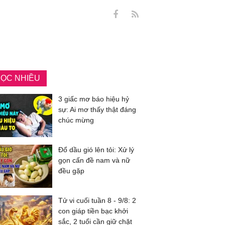
ỌC NHIỀU
3 giấc mơ báo hiệu hỷ
sự: Ai mơ thấy thật đáng
chúc mừng
Đổ dầu gió lên tỏi: Xử lý
gọn cấn đề nam và nữ
đều gặp
Tử vi cuối tuần 8 - 9/8: 2
con giáp tiền bạc khởi
sắc, 2 tuổi cần giữ chặt