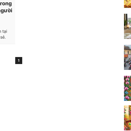
trong
người
 tại
sẻ.
1