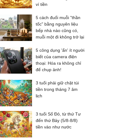
ví tiền
5 cách đuổi muỗi "thần
tốc" bằng nguyên liệu
bếp nhà nào cũng có,
muỗi một đi không trở lại
5 công dụng 'ẩn' ít người
biết của camera điện
thoại: Hóa ra không chỉ
để chụp ảnh!
3 tuổi phải giữ chặt túi
tiền trong tháng 7 âm
lịch
3 tuổi Số Đỏ, từ thứ Tư
đến thứ Bảy (5/8-8/8)
tiền vào như nước