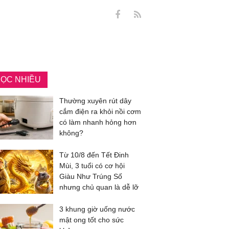
ỌC NHIỀU
Thường xuyên rút dây
cắm điện ra khỏi nồi cơm
có làm nhanh hỏng hơn
không?
Từ 10/8 đến Tết Đinh
Mùi, 3 tuổi có cơ hội
Giàu Như Trúng Số
nhưng chủ quan là dễ lỡ
3 khung giờ uống nước
mật ong tốt cho sức