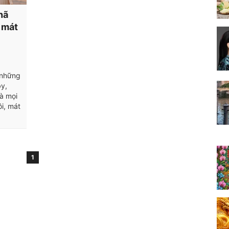
hã
u mát
 những
y,
và mọi
i, mát
1