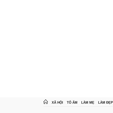
XÃ HỘI
TỔ ẤM
LÀM MẸ
LÀM ĐẸP