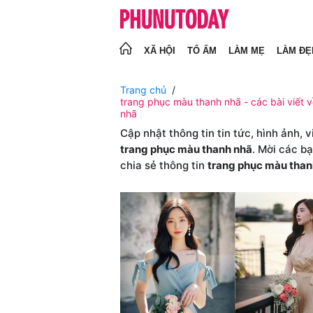
XÃ HỘI
TỔ ẤM
LÀM MẸ
LÀM ĐẸ
Trang chủ
trang phục màu thanh nhã - các bài viết 
nhã
Cập nhật thông tin tin tức, hình ảnh, 
trang phục màu thanh nhã
. Mời các b
chia sẻ thông tin
trang phục màu than