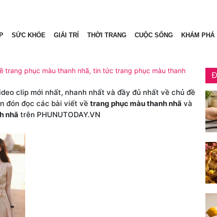
P
SỨC KHỎE
GIẢI TRÍ
THỜI TRANG
CUỘC SỐNG
KHÁM PHÁ
về trang phục màu thanh nhã, tin tức trang phục màu thanh
Đ
video clip mới nhất, nhanh nhất và đầy đủ nhất về chủ đề
ạn đón đọc các bài viết về
trang phục màu thanh nhã
và
h nhã
trên PHUNUTODAY.VN