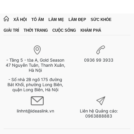
XÃ HỘI
TỔ ẤM
LÀM MẸ
LÀM ĐẸP
SỨC KHỎE
GIẢI TRÍ
THỜI TRANG
CUỘC SỐNG
KHÁM PHÁ
- Tầng 5 - tòa A, Gold Season
0936 99 3933
47 Nguyễn Tuân, Thanh Xuân,
Hà Nội
- Số nhà 2B ngõ 175 đường
Bát Khối, phường Long Biên,
quận Long Biên, Hà Nội
linhnt@ideaslink.vn
Liên hệ Quảng cáo:
0963888883