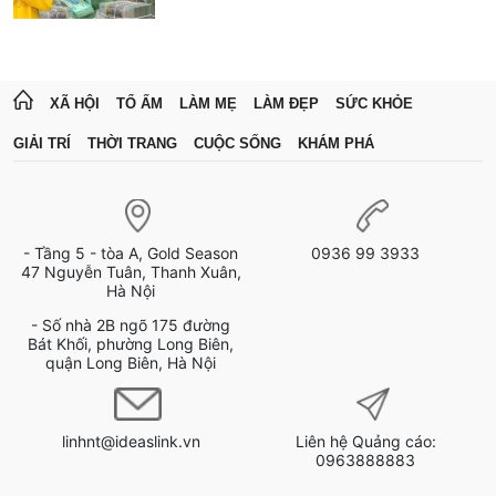
XÃ HỘI
TỔ ẤM
LÀM MẸ
LÀM ĐẸP
SỨC KHỎE
GIẢI TRÍ
THỜI TRANG
CUỘC SỐNG
KHÁM PHÁ
- Tầng 5 - tòa A, Gold Season
0936 99 3933
47 Nguyễn Tuân, Thanh Xuân,
Hà Nội
- Số nhà 2B ngõ 175 đường
Bát Khối, phường Long Biên,
quận Long Biên, Hà Nội
linhnt@ideaslink.vn
Liên hệ Quảng cáo:
0963888883