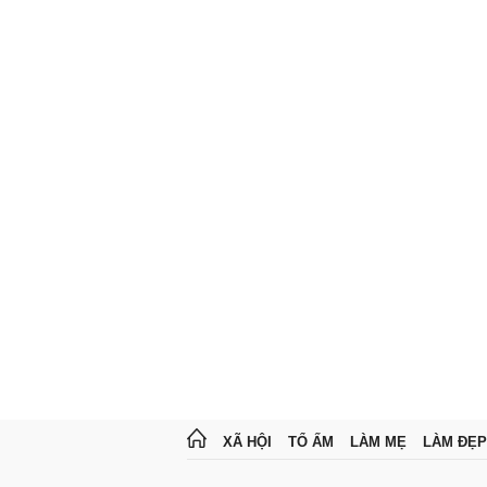
XÃ HỘI
TỔ ẤM
LÀM MẸ
LÀM ĐẸP