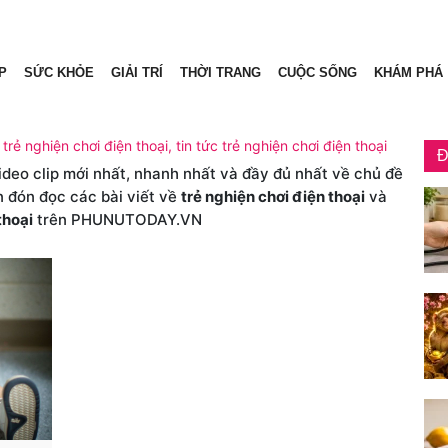
P
SỨC KHỎE
GIẢI TRÍ
THỜI TRANG
CUỘC SỐNG
KHÁM PHÁ
 trẻ nghiện chơi điện thoại, tin tức trẻ nghiện chơi điện thoại
Đ
video clip mới nhất, nhanh nhất và đầy đủ nhất về chủ đề
n đón đọc các bài viết về
trẻ nghiện chơi điện thoại
và
thoại
trên PHUNUTODAY.VN