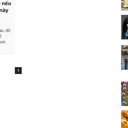
ẻ nếu
 này
các đồ
ố
ảnh
1