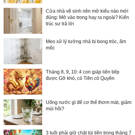
Cửa nhà vệ sinh nên mở kiểu nào mới
đúng: Mở vào trong hay ra ngoài? Kiến
trúc sư trả lời
Mẹo xử lý tường nhà bị bong tróc, ẩm
mốc
Tháng 8, 9, 10: 4 con giáp liên tiếp
được Gỡ khó, có Tiền có Quyền
Uống nước gì để cơ thể thơm mát, giảm
mùi hôi?
3 tuổi phải giữ chặt túi tiền trong tháng 7