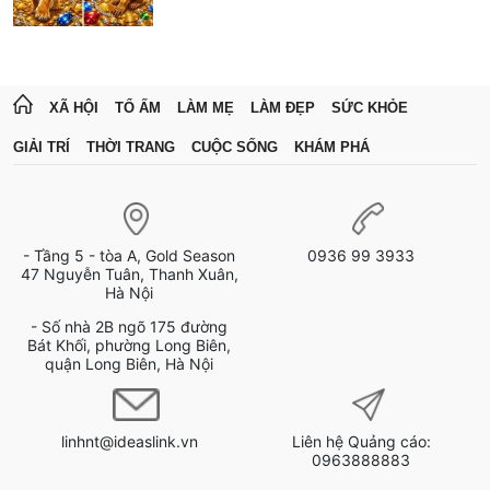
XÃ HỘI
TỔ ẤM
LÀM MẸ
LÀM ĐẸP
SỨC KHỎE
GIẢI TRÍ
THỜI TRANG
CUỘC SỐNG
KHÁM PHÁ
- Tầng 5 - tòa A, Gold Season
0936 99 3933
47 Nguyễn Tuân, Thanh Xuân,
Hà Nội
- Số nhà 2B ngõ 175 đường
Bát Khối, phường Long Biên,
quận Long Biên, Hà Nội
linhnt@ideaslink.vn
Liên hệ Quảng cáo:
0963888883