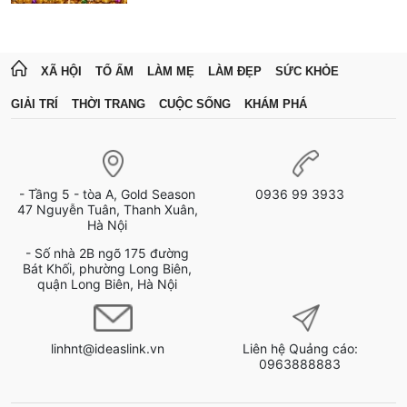
XÃ HỘI
TỔ ẤM
LÀM MẸ
LÀM ĐẸP
SỨC KHỎE
GIẢI TRÍ
THỜI TRANG
CUỘC SỐNG
KHÁM PHÁ
- Tầng 5 - tòa A, Gold Season
0936 99 3933
47 Nguyễn Tuân, Thanh Xuân,
Hà Nội
- Số nhà 2B ngõ 175 đường
Bát Khối, phường Long Biên,
quận Long Biên, Hà Nội
linhnt@ideaslink.vn
Liên hệ Quảng cáo:
0963888883