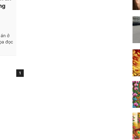
ng
 án ở
tọa đọc
1