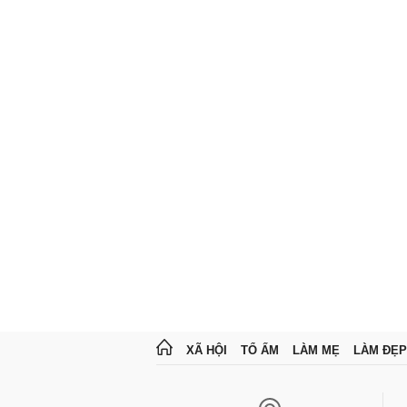
XÃ HỘI
TỔ ẤM
LÀM MẸ
LÀM ĐẸP