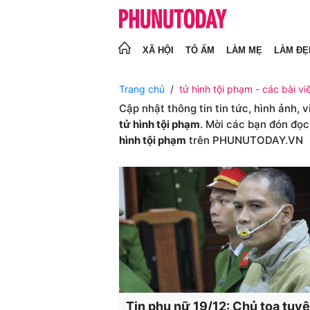
XÃ HỘI
TỔ ẤM
LÀM MẸ
LÀM ĐẸ
Trang chủ
tử hình tội phạm - các bài vi
Cập nhật thông tin tin tức, hình ảnh, 
tử hình tội phạm
. Mời các bạn đón đọc
hình tội phạm
trên PHUNUTODAY.VN
Tin phụ nữ 19/12: Chủ toạ tuy