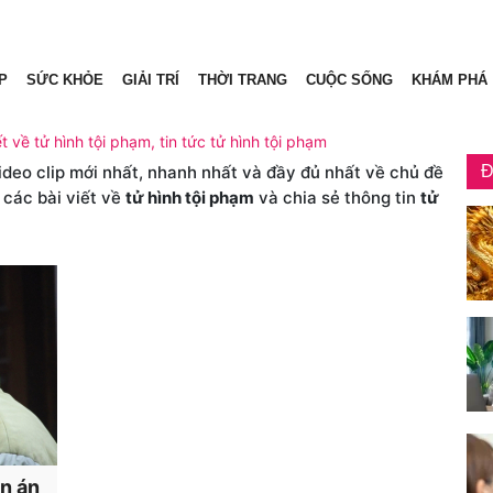
P
SỨC KHỎE
GIẢI TRÍ
THỜI TRANG
CUỘC SỐNG
KHÁM PHÁ
ết về tử hình tội phạm, tin tức tử hình tội phạm
video clip mới nhất, nhanh nhất và đầy đủ nhất về chủ đề
Đ
 các bài viết về
tử hình tội phạm
và chia sẻ thông tin
tử
ên án