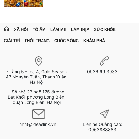
XÃ HỘI
TỔ ẤM
LÀM MẸ
LÀM ĐẸP
SỨC KHỎE
GIẢI TRÍ
THỜI TRANG
CUỘC SỐNG
KHÁM PHÁ
- Tầng 5 - tòa A, Gold Season
0936 99 3933
47 Nguyễn Tuân, Thanh Xuân,
Hà Nội
- Số nhà 2B ngõ 175 đường
Bát Khối, phường Long Biên,
quận Long Biên, Hà Nội
linhnt@ideaslink.vn
Liên hệ Quảng cáo:
0963888883