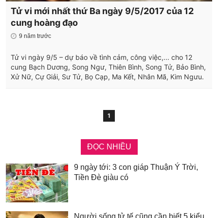
Tử vi mới nhất thứ Ba ngày 9/5/2017 của 12
cung hoàng đạo
9 năm trước
Tử vi ngày 9/5 – dự báo về tình cảm, công việc,... cho 12
cung Bạch Dương, Song Ngư, Thiên Bình, Song Tử, Bảo Bình,
Xử Nữ, Cự Giải, Sư Tử, Bọ Cạp, Ma Kết, Nhân Mã, Kim Ngưu.
1
ĐỌC NHIỀU
9 ngày tới: 3 con giáp Thuận Ý Trời,
Tiền Đè giàu có
Người sống tử tế cũng cần biết 5 kiểu