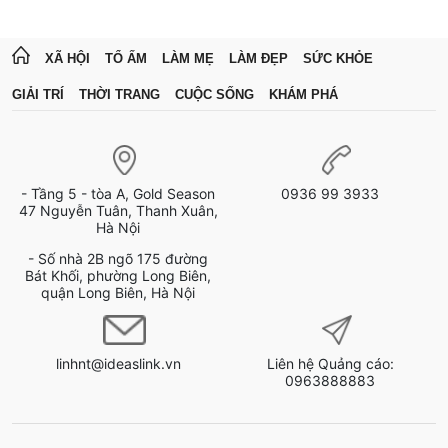
XÃ HỘI
TỔ ẤM
LÀM MẸ
LÀM ĐẸP
SỨC KHỎE
GIẢI TRÍ
THỜI TRANG
CUỘC SỐNG
KHÁM PHÁ
- Tầng 5 - tòa A, Gold Season
0936 99 3933
47 Nguyễn Tuân, Thanh Xuân,
Hà Nội
- Số nhà 2B ngõ 175 đường
Bát Khối, phường Long Biên,
quận Long Biên, Hà Nội
linhnt@ideaslink.vn
Liên hệ Quảng cáo:
0963888883