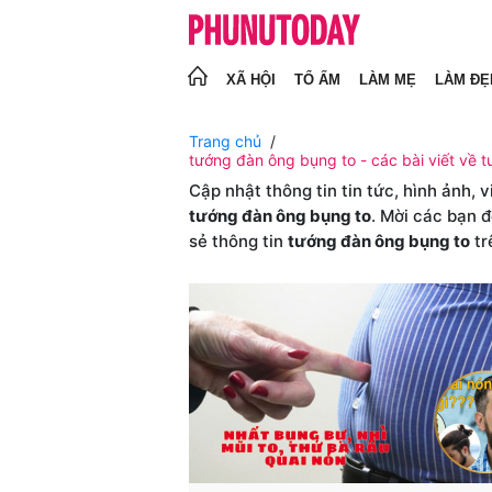
XÃ HỘI
TỔ ẤM
LÀM MẸ
LÀM ĐẸ
Trang chủ
tướng đàn ông bụng to - các bài viết về 
Cập nhật thông tin tin tức, hình ảnh, 
tướng đàn ông bụng to
. Mời các bạn 
sẻ thông tin
tướng đàn ông bụng to
tr