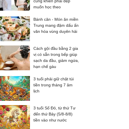
cũng khiến phái đẹp
muốn học theo
Bánh căn - Món ăn miền
Trung mang đậm dấu ấn
văn hóa vùng duyên hải
Cách gội đầu bằng 2 gia
vị có sẵn trong bếp giúp
sạch da đầu, giảm ngứa,
hạn chế gàu
3 tuổi phải giữ chặt túi
tiền trong tháng 7 âm
lịch
3 tuổi Số Đỏ, từ thứ Tư
đến thứ Bảy (5/8-8/8)
tiền vào như nước