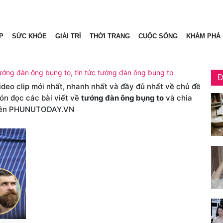
P
SỨC KHỎE
GIẢI TRÍ
THỜI TRANG
CUỘC SỐNG
KHÁM PHÁ
tướng đàn ông bụng to, tin tức tướng đàn ông bụng to
Đ
video clip mới nhất, nhanh nhất và đầy đủ nhất về chủ đề
đón đọc các bài viết về
tướng đàn ông bụng to
và chia
ên PHUNUTODAY.VN