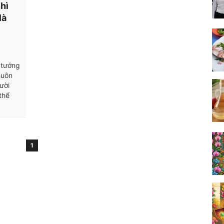
hì
là
 tướng
huôn
ười
thể
1