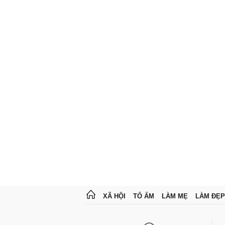
XÃ HỘI
TỔ ẤM
LÀM MẸ
LÀM ĐẸP