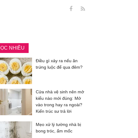
ỌC NHIỀU
Điều gì xảy ra nếu ăn
trứng luộc để qua đêm?
Cửa nhà vệ sinh nên mở
kiểu nào mới đúng: Mở
vào trong hay ra ngoài?
Kiến trúc sư trả lời
Mẹo xử lý tường nhà bị
bong tróc, ẩm mốc