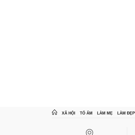
XÃ HỘI
TỔ ẤM
LÀM MẸ
LÀM ĐẸP