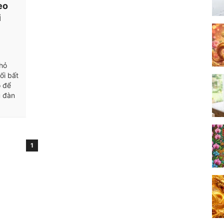
eo
i
hỏ
ối bất
o để
u đàn
1