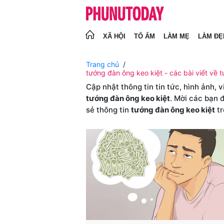
XÃ HỘI
TỔ ẤM
LÀM MẸ
LÀM ĐẸ
Trang chủ
tướng đàn ông keo kiệt - các bài viết về 
Cập nhật thông tin tin tức, hình ảnh, 
tướng đàn ông keo kiệt
. Mời các bạn 
sẻ thông tin
tướng đàn ông keo kiệt
t