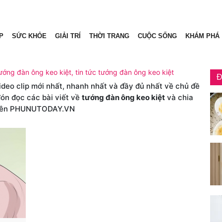
P
SỨC KHỎE
GIẢI TRÍ
THỜI TRANG
CUỘC SỐNG
KHÁM PHÁ
tướng đàn ông keo kiệt, tin tức tướng đàn ông keo kiệt
Đ
video clip mới nhất, nhanh nhất và đầy đủ nhất về chủ đề
đón đọc các bài viết về
tướng đàn ông keo kiệt
và chia
rên PHUNUTODAY.VN