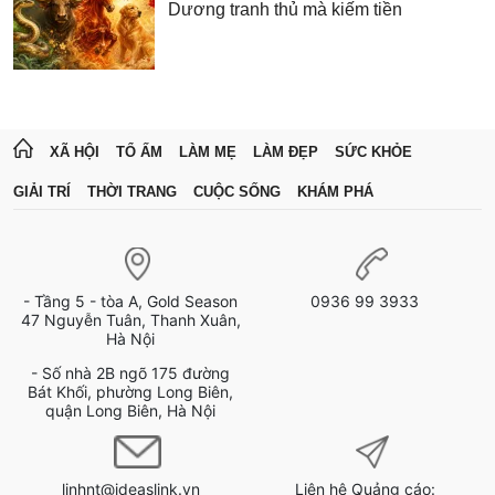
Dương tranh thủ mà kiếm tiền
XÃ HỘI
TỔ ẤM
LÀM MẸ
LÀM ĐẸP
SỨC KHỎE
GIẢI TRÍ
THỜI TRANG
CUỘC SỐNG
KHÁM PHÁ
- Tầng 5 - tòa A, Gold Season
0936 99 3933
47 Nguyễn Tuân, Thanh Xuân,
Hà Nội
- Số nhà 2B ngõ 175 đường
Bát Khối, phường Long Biên,
quận Long Biên, Hà Nội
linhnt@ideaslink.vn
Liên hệ Quảng cáo: