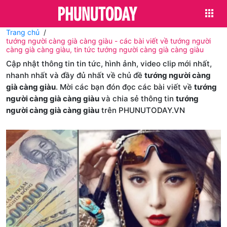
Trang chủ
tướng người càng già càng giàu - các bài viết về tướng người
càng già càng giàu, tin tức tướng người càng già càng giàu
Cập nhật thông tin tin tức, hình ảnh, video clip mới nhất,
nhanh nhất và đầy đủ nhất về chủ đề
tướng người càng
già càng giàu
. Mời các bạn đón đọc các bài viết về
tướng
người càng già càng giàu
và chia sẻ thông tin
tướng
người càng già càng giàu
trên PHUNUTODAY.VN