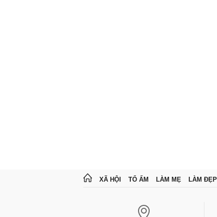
XÃ HỘI
TỔ ẤM
LÀM MẸ
LÀM ĐẸP