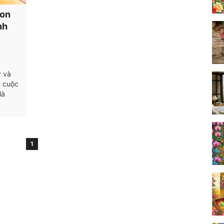
con
nh
y và
, cuộc
là
1