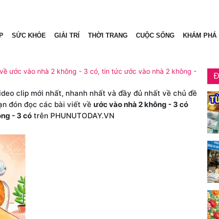
P
SỨC KHỎE
GIẢI TRÍ
THỜI TRANG
CUỘC SỐNG
KHÁM PHÁ
 về ước vào nhà 2 không - 3 có, tin tức ước vào nhà 2 không -
Đ
video clip mới nhất, nhanh nhất và đầy đủ nhất về chủ đề
ạn đón đọc các bài viết về
ước vào nhà 2 không - 3 có
ng - 3 có
trên PHUNUTODAY.VN