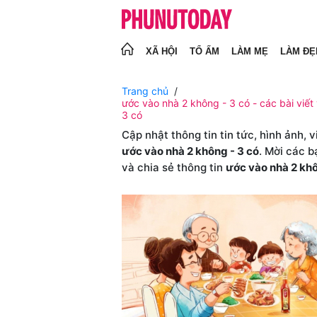
XÃ HỘI
TỔ ẤM
LÀM MẸ
LÀM ĐẸ
Trang chủ
ước vào nhà 2 không - 3 có - các bài viết
3 có
Cập nhật thông tin tin tức, hình ảnh, 
ước vào nhà 2 không - 3 có
. Mời các b
và chia sẻ thông tin
ước vào nhà 2 khô