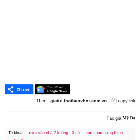
Theo:
giaitri.thoibaovhnt.com.vn
copy link
Tác giả:
Mỹ Dạ
ước vào nhà 2 không - 3 có
con cháu hưng thịnh
Từ khóa: