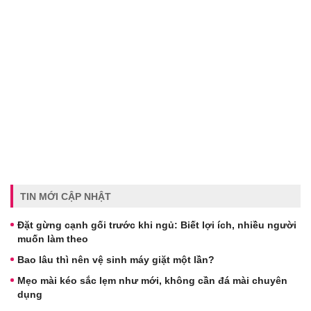
TIN MỚI CẬP NHẬT
Đặt gừng cạnh gối trước khi ngủ: Biết lợi ích, nhiều người
muốn làm theo
Bao lâu thì nên vệ sinh máy giặt một lần?
Mẹo mài kéo sắc lẹm như mới, không cần đá mài chuyên
dụng