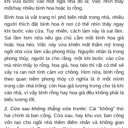
khi vừa bước vào một ngôi nhà đó là: Việc nhìn thấy
một/hay nhiều bình hoa hoặc lọ rỗng.
Bình hoa là vật trang trí phổ biến nhất trong nhà, nhiều
người thích đặt bình hoa ở nơi có thể nhìn thấy ngay
khi bước vào cửa. Tuy nhiên, cách làm này là sai lầm.
Sai lầm hơn nữa nếu gia chủ cắm một bình hoa giả
hoặc hoa héo. Việc này vừa khiến mất thẩm mỹ trong
ngôi nhà vừa làm xấu phong thủy. Nguyên nhân là trong
phong thủy, người ta cho rằng, một khi bước vào cửa
mà nhìn thấy lọ rỗng, hoa giả, hoa héo thì rất có thể sẽ
xảy ra rạn nứt tình cảm vợ chồng. Hơn nữa, bình rỗng
theo quan niệm phong thủy có nghĩa là ở một mình
trong căn nhà trống; còn hoa giả tượng trưng cho tà khí
vào nhà, vì vậy bình rỗng hay hoa giả đều không phải là
biểu tượng tốt.
2. Cửa sau không thẳng cửa trước:
Cái "không" thứ
hai chính là ban công. Cửa sau, hay khu vực ban công
vốn tạo cho ngôi nhà thêm điểm nhấn và không gian