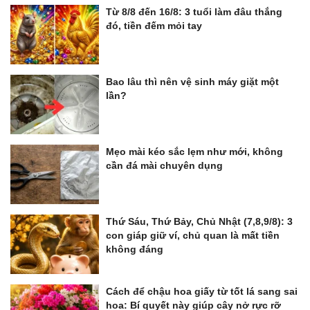
Từ 8/8 đến 16/8: 3 tuổi làm đâu thắng
đó, tiền đếm mỏi tay
Bao lâu thì nên vệ sinh máy giặt một
lần?
Mẹo mài kéo sắc lẹm như mới, không
cần đá mài chuyên dụng
Thứ Sáu, Thứ Bảy, Chủ Nhật (7,8,9/8): 3
con giáp giữ ví, chủ quan là mất tiền
không đáng
Cách để chậu hoa giấy từ tốt lá sang sai
hoa: Bí quyết này giúp cây nở rực rỡ