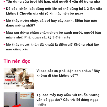
Tận dụng sữa tươi hết hạn, giải quyết 4 vấn đề trong nhà
Đồ cốc, chén, bát dùng một lần có thể dùng lại 1-2 lần nữa
không? Chuyên gia chỉ rõ khi nào nên bỏ ngay
Mơ thấy nước chảy, cá bơi hay cây xanh: Điềm báo nào
đáng mừng nhất?
Mua rau đừng chăm chăm chọn bó xanh mướt, người bán
mách nhỏ: Phải quan sát kỹ 3 điểm này
Mơ thấy người thân đã khuất là điềm gì? Không phải lúc
nào cũng xấu
Tin nên đọc
Vì sao các cụ phải dặn con cháu: "Bảy
không đi tám không về"?
Tại sao máy bay cấm hút thuốc nhưng
vẫn có gạt tàn? Câu trả lời đáng ngạc
nhiên