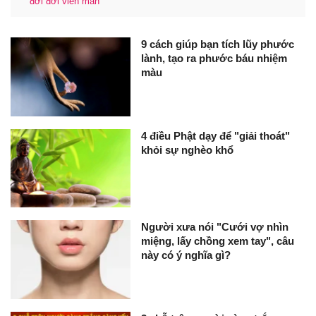
đời đời viên mãn
9 cách giúp bạn tích lũy phước
lành, tạo ra phước báu nhiệm
màu
4 điều Phật dạy để "giải thoát"
khỏi sự nghèo khổ
Người xưa nói "Cưới vợ nhìn
miệng, lấy chồng xem tay", câu
này có ý nghĩa gì?