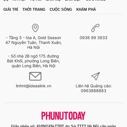
GIẢI TRÍ
THỜI TRANG
CUỘC SỐNG
KHÁM PHÁ
- Tầng 5 - tòa A, Gold Season
0936 99 3933
47 Nguyễn Tuân, Thanh Xuân,
Hà Nội
- Số nhà 2B ngõ 175 đường
Bát Khối, phường Long Biên,
quận Long Biên, Hà Nội
linhnt@ideaslink.vn
Liên hệ Quảng cáo:
0963888883
Giấy phép số: 4109/GXN-TTĐT do Sở TTTT Hà Nội cấp ngày