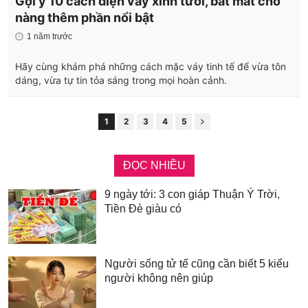
Gợi ý 10 cách diện váy xinh tươi, bắt mắt cho
nàng thêm phần nổi bật
1 năm trước
Hãy cùng khám phá những cách mặc váy tinh tế để vừa tôn
dáng, vừa tự tin tỏa sáng trong mọi hoàn cảnh.
1
2
3
4
5
ĐỌC NHIỀU
9 ngày tới: 3 con giáp Thuận Ý Trời,
Tiền Đè giàu có
Người sống tử tế cũng cần biết 5 kiểu
người không nên giúp