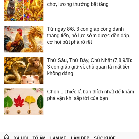
chở, lương thưởng bật tăng
Từ ngày 8/8, 3 con giáp công danh
thăng tiến, nỗ lực sớm được đền đáp,
cơ hội bứt phá rõ rệt
Thứ Sáu, Thứ Bảy, Chủ Nhật (7,8,9/8):
3 con giáp giữ ví, chủ quan là mất tiền
không đáng
Chọn 1 chiếc lá bạn thích nhất để khám
phá vận khí sắp tới của bạn
XÃ HỘI
TỔ ẤM
LÀM MẸ
LÀM ĐẸP
SỨC KHỎE