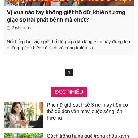
Vị vua nào tay không giết hổ dữ, khiến tướng
giặc sợ hãi phát bệnh mà chết?
2 năm trước
Nổi tiếng bởi việc giết hổ dữ giúp dân làng, sau này đứng lên
chống giặc khiến kẻ địch vô cùng khiếp sợ.
1
ĐỌC NHIỀU
Phụ nữ giữ sạch sẽ 3 nơi này trên cơ
thể dễ đón vận may, cuộc sống lên
hương
Cách trồng húng quế trong chậu xanh