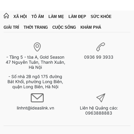
XÃ HỘI
TỔ ẤM
LÀM MẸ
LÀM ĐẸP
SỨC KHỎE
GIẢI TRÍ
THỜI TRANG
CUỘC SỐNG
KHÁM PHÁ
- Tầng 5 - tòa A, Gold Season
0936 99 3933
47 Nguyễn Tuân, Thanh Xuân,
Hà Nội
- Số nhà 2B ngõ 175 đường
Bát Khối, phường Long Biên,
quận Long Biên, Hà Nội
linhnt@ideaslink.vn
Liên hệ Quảng cáo:
0963888883