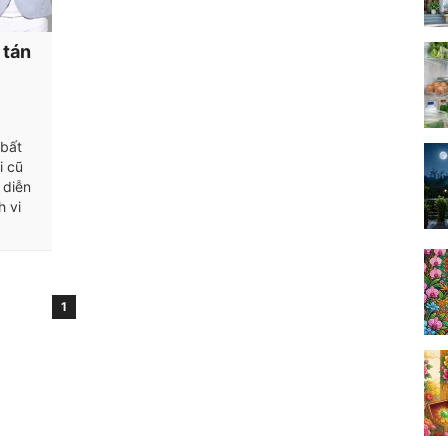
 tán
 bất
i cũ
 diễn
h vi
1