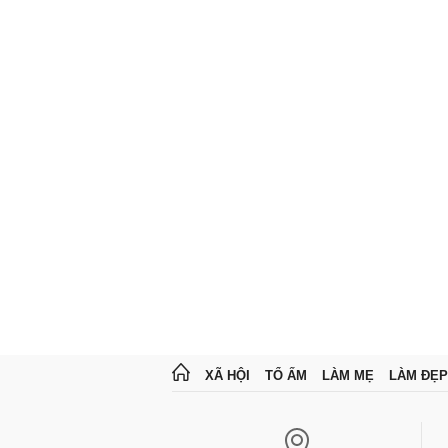
XÃ HỘI
TỔ ẤM
LÀM MẸ
LÀM ĐẸP