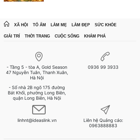
XÃ HỘI
TỔ ẤM
LÀM MẸ
LÀM ĐẸP
SỨC KHỎE
GIẢI TRÍ
THỜI TRANG
CUỘC SỐNG
KHÁM PHÁ
- Tầng 5 - tòa A, Gold Season
0936 99 3933
47 Nguyễn Tuân, Thanh Xuân,
Hà Nội
- Số nhà 2B ngõ 175 đường
Bát Khối, phường Long Biên,
quận Long Biên, Hà Nội
linhnt@ideaslink.vn
Liên hệ Quảng cáo:
0963888883