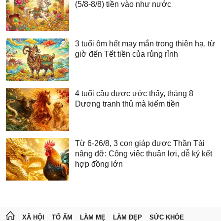
(5/8-8/8) tiền vào như nước
3 tuổi ôm hết may mắn trong thiên hạ, từ
giờ đến Tết tiền của rủng rỉnh
4 tuổi cầu được ước thấy, tháng 8
Dương tranh thủ mà kiếm tiền
Từ 6-26/8, 3 con giáp được Thần Tài
nâng đỡ: Công việc thuận lợi, dễ ký kết
hợp đồng lớn
XÃ HỘI
TỔ ẤM
LÀM MẸ
LÀM ĐẸP
SỨC KHỎE