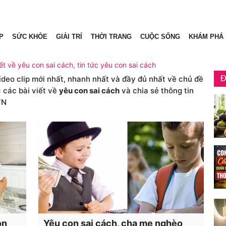
P
SỨC KHỎE
GIẢI TRÍ
THỜI TRANG
CUỘC SỐNG
KHÁM PHÁ
ết về yêu con sai cách, tin tức yêu con sai cách
video clip mới nhất, nhanh nhất và đầy đủ nhất về chủ đề
Đ
 các bài viết về
yêu con sai cách
và chia sẻ thông tin
VN
on
Yêu con sai cách, cha mẹ nghèo