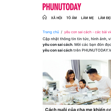
XÃ HỘI
TỔ ẤM
LÀM MẸ
LÀM ĐẸ
Trang chủ
yêu con sai cách - các bài vi
Cập nhật thông tin tin tức, hình ảnh, 
yêu con sai cách
. Mời các bạn đón đọc
yêu con sai cách
trên PHUNUTODAY.
Cách nuôi của cha mẹ khiến c