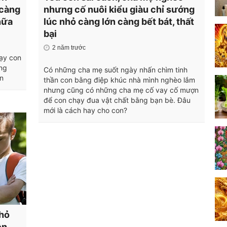
 càng
nhưng cố nuôi kiểu giàu chỉ sướng
nữa
lúc nhỏ càng lớn càng bết bát, thất
bại
2 năm trước
dạy con
ung
Có những cha mẹ suốt ngày nhấn chìm tinh
ên
thần con bằng điệp khúc nhà mình nghèo lắm
nhưng cũng có những cha mẹ cố vay cố mượn
để con chạy đua vật chất bằng bạn bè. Đâu
mới là cách hay cho con?
nhỏ
ền,