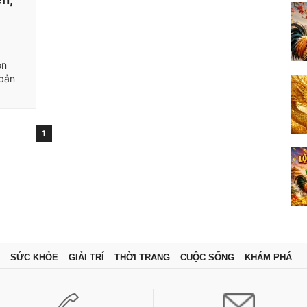
on
 bản
1
SỨC KHỎE
GIẢI TRÍ
THỜI TRANG
CUỘC SỐNG
KHÁM PHÁ