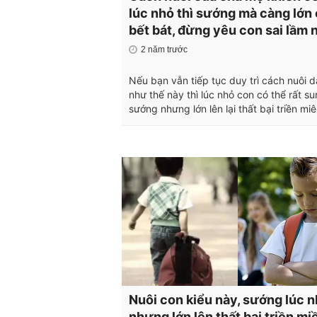
lúc nhỏ thì sướng mà càng lớn
bết bát, đừng yêu con sai lầm 
2 năm trước
Nếu bạn vẫn tiếp tục duy trì cách nuôi 
như thế này thì lúc nhỏ con có thể rất s
sướng nhưng lớn lên lại thất bại triền mi
Nuôi con kiểu này, sướng lúc 
nhưng lớn lên thất bại triền mi