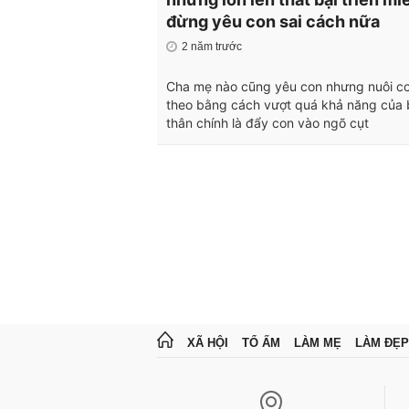
đừng yêu con sai cách nữa
2 năm trước
Cha mẹ nào cũng yêu con nhưng nuôi c
theo bằng cách vượt quá khả năng của
thân chính là đẩy con vào ngõ cụt
XÃ HỘI
TỔ ẤM
LÀM MẸ
LÀM ĐẸP