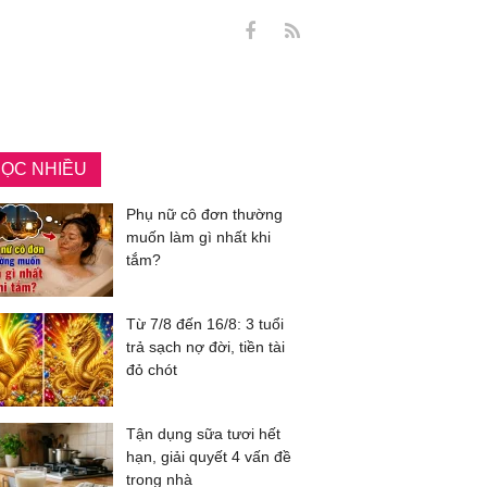
ỌC NHIỀU
Phụ nữ cô đơn thường
muốn làm gì nhất khi
tắm?
Từ 7/8 đến 16/8: 3 tuổi
trả sạch nợ đời, tiền tài
đỏ chót
Tận dụng sữa tươi hết
hạn, giải quyết 4 vấn đề
trong nhà