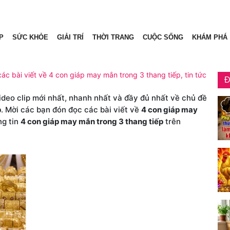
P
SỨC KHỎE
GIẢI TRÍ
THỜI TRANG
CUỘC SỐNG
KHÁM PHÁ
ác bài viết về 4 con giáp may mắn trong 3 thang tiếp, tin tức
Đ
video clip mới nhất, nhanh nhất và đầy đủ nhất về chủ đề
p
. Mời các bạn đón đọc các bài viết về
4 con giáp may
ng tin
4 con giáp may mắn trong 3 thang tiếp
trên