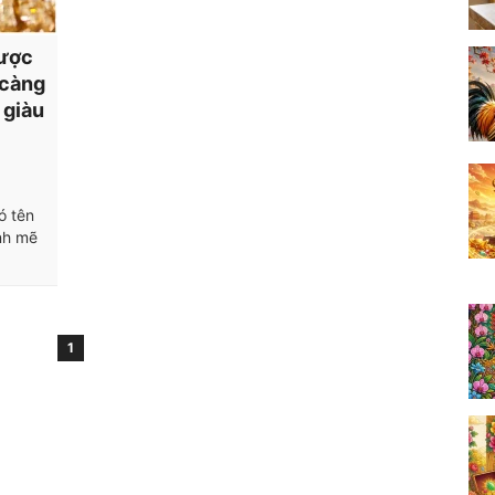
được
 càng
 giàu
ó tên
nh mẽ
1