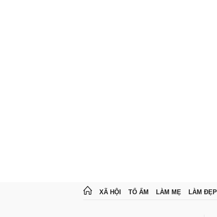
XÃ HỘI
TỔ ẤM
LÀM MẸ
LÀM ĐẸP