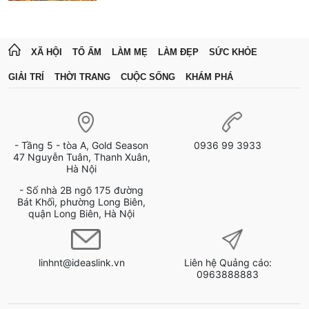
XÃ HỘI
TỔ ẤM
LÀM MẸ
LÀM ĐẸP
SỨC KHỎE
GIẢI TRÍ
THỜI TRANG
CUỘC SỐNG
KHÁM PHÁ
- Tầng 5 - tòa A, Gold Season
0936 99 3933
47 Nguyễn Tuân, Thanh Xuân,
Hà Nội
- Số nhà 2B ngõ 175 đường
Bát Khối, phường Long Biên,
quận Long Biên, Hà Nội
linhnt@ideaslink.vn
Liên hệ Quảng cáo:
0963888883