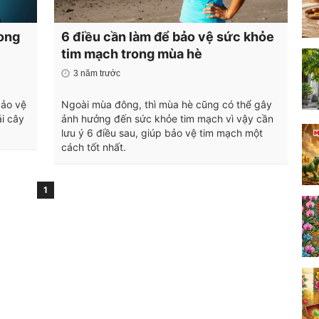
rong
6 điều cần làm để bảo vệ sức khỏe
tim mạch trong mùa hè
3 năm trước
ảo vệ
Ngoài mùa đông, thì mùa hè cũng có thể gây
ái cây
ảnh hưởng đến sức khỏe tim mạch vì vậy cần
lưu ý 6 điều sau, giúp bảo vệ tim mạch một
cách tốt nhất.
1