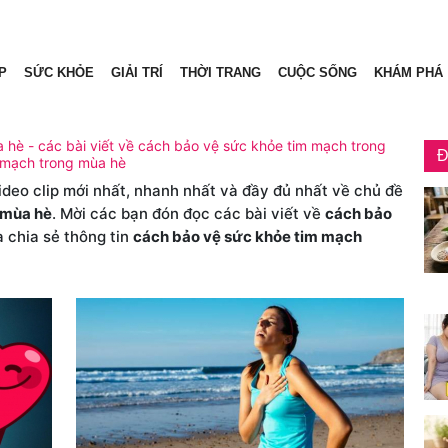
P
SỨC KHỎE
GIẢI TRÍ
THỜI TRANG
CUỘC SỐNG
KHÁM PHÁ
hè - các bài viết về cách bảo vệ sức khỏe tim mạch trong
Đ
m mạch trong mùa hè
video clip mới nhất, nhanh nhất và đầy đủ nhất về chủ đề
 mùa hè
. Mời các bạn đón đọc các bài viết về
cách bảo
 chia sẻ thông tin
cách bảo vệ sức khỏe tim mạch