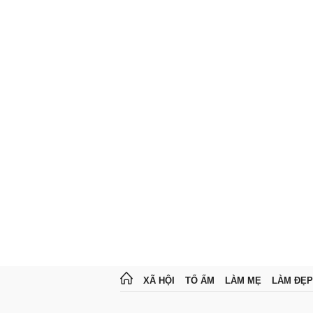
XÃ HỘI
TỔ ẤM
LÀM MẸ
LÀM ĐẸP