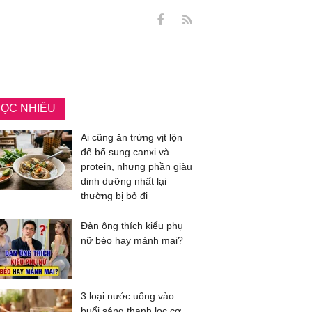
ỌC NHIỀU
Ai cũng ăn trứng vịt lộn
để bổ sung canxi và
protein, nhưng phần giàu
dinh dưỡng nhất lại
thường bị bỏ đi
Đàn ông thích kiểu phụ
nữ béo hay mảnh mai?
3 loại nước uống vào
buổi sáng thanh lọc cơ