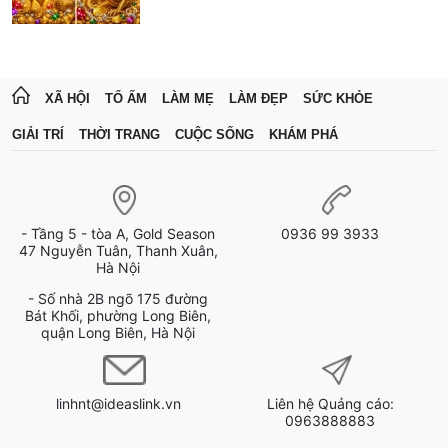
XÃ HỘI
TỔ ẤM
LÀM MẸ
LÀM ĐẸP
SỨC KHỎE
GIẢI TRÍ
THỜI TRANG
CUỘC SỐNG
KHÁM PHÁ
- Tầng 5 - tòa A, Gold Season
0936 99 3933
47 Nguyễn Tuân, Thanh Xuân,
Hà Nội
- Số nhà 2B ngõ 175 đường
Bát Khối, phường Long Biên,
quận Long Biên, Hà Nội
linhnt@ideaslink.vn
Liên hệ Quảng cáo:
0963888883