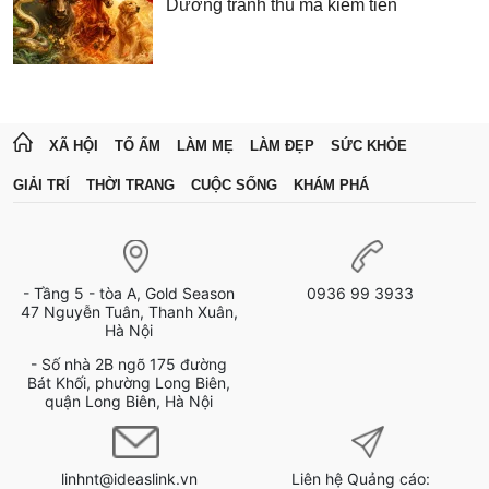
Dương tranh thủ mà kiếm tiền
XÃ HỘI
TỔ ẤM
LÀM MẸ
LÀM ĐẸP
SỨC KHỎE
GIẢI TRÍ
THỜI TRANG
CUỘC SỐNG
KHÁM PHÁ
- Tầng 5 - tòa A, Gold Season
0936 99 3933
47 Nguyễn Tuân, Thanh Xuân,
Hà Nội
- Số nhà 2B ngõ 175 đường
Bát Khối, phường Long Biên,
quận Long Biên, Hà Nội
linhnt@ideaslink.vn
Liên hệ Quảng cáo: