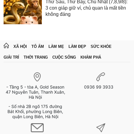
Thứ Sáu, Thứ Bảy, Chủ Nhật (7,8,9/8):
3 con giáp giữ ví, chủ quan là mất tiền
không đáng
XÃ HỘI
TỔ ẤM
LÀM MẸ
LÀM ĐẸP
SỨC KHỎE
GIẢI TRÍ
THỜI TRANG
CUỘC SỐNG
KHÁM PHÁ
- Tầng 5 - tòa A, Gold Season
0936 99 3933
47 Nguyễn Tuân, Thanh Xuân,
Hà Nội
- Số nhà 2B ngõ 175 đường
Bát Khối, phường Long Biên,
quận Long Biên, Hà Nội