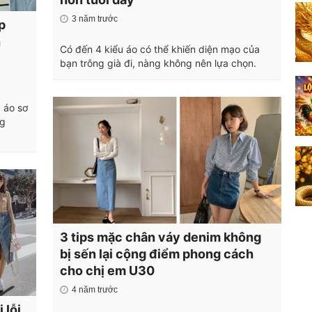
3 năm trước
p
h
Có đến 4 kiểu áo có thể khiến diện mạo của
bạn trông già đi, nàng không nên lựa chọn.
 áo sơ
ng
3 tips mặc chân váy denim không
bị sến lại cộng điểm phong cách
cho chị em U30
4 năm trước
 lỗi