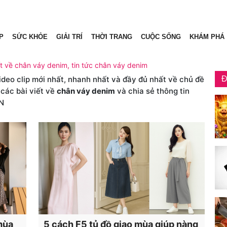
P
SỨC KHỎE
GIẢI TRÍ
THỜI TRANG
CUỘC SỐNG
KHÁM PHÁ
ết về chân váy denim, tin tức chân váy denim
video clip mới nhất, nhanh nhất và đầy đủ nhất về chủ đề
Đ
 các bài viết về
chân váy denim
và chia sẻ thông tin
N
mùa
5 cách F5 tủ đồ giao mùa giúp nàng