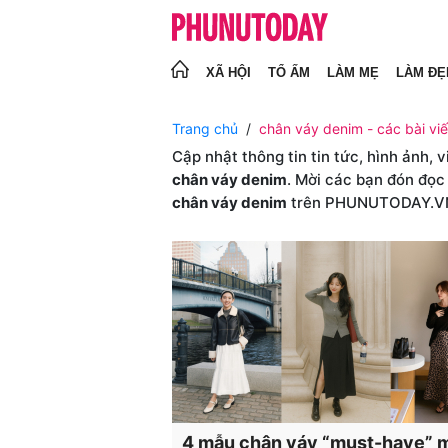
XÃ HỘI
TỔ ẤM
LÀM MẸ
LÀM ĐẸ
Trang chủ
chân váy denim - các bài vi
Cập nhật thông tin tin tức, hình ảnh, 
chân váy denim
. Mời các bạn đón đọc
chân váy denim
trên PHUNUTODAY.V
4 mẫu chân váy “must-have” 