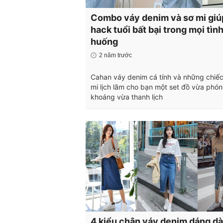
Combo váy denim và sơ mi giú
hack tuổi bất bại trong mọi tìn
huống
2 năm trước
Cahan váy denim cá tính và những chiếc
mi lịch lãm cho bạn một set đồ vừa phó
khoáng vừa thanh lịch
4 kiểu chân váy denim dáng dài