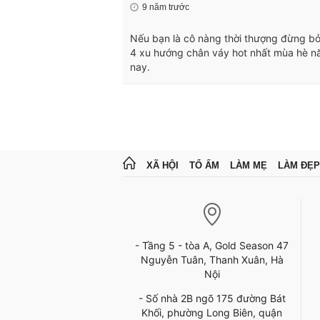
9 năm trước
Nếu bạn là cô nàng thời thượng đừng b
4 xu hướng chân váy hot nhất mùa hè 
nay.
XÃ HỘI
TỔ ẤM
LÀM MẸ
LÀM ĐẸP
- Tầng 5 - tòa A, Gold Season 47
Nguyễn Tuân, Thanh Xuân, Hà
Nội
- Số nhà 2B ngõ 175 đường Bát
Khối, phường Long Biên, quận