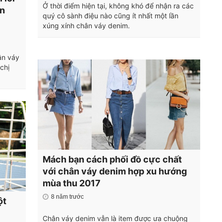
Ở thời điểm hiện tại, không khó để nhận ra các
ần
quý cô sành điệu nào cũng ít nhất một lần
xúng xính chân váy denim.
ân váy
chị
Mách bạn cách phối đồ cực chất
với chân váy denim hợp xu hướng
mùa thu 2017
8 năm trước
ột
Chân váy denim vẫn là item được ưa chuộng