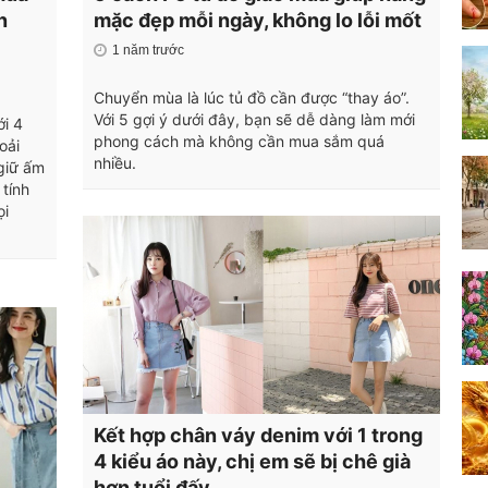
n
mặc đẹp mỗi ngày, không lo lỗi mốt
1 năm trước
Chuyển mùa là lúc tủ đồ cần được “thay áo”.
Với 5 gợi ý dưới đây, bạn sẽ dễ dàng làm mới
i 4
phong cách mà không cần mua sắm quá
oải
nhiều.
giữ ấm
 tính
ọi
Kết hợp chân váy denim với 1 trong
4 kiểu áo này, chị em sẽ bị chê già
hơn tuổi đấy