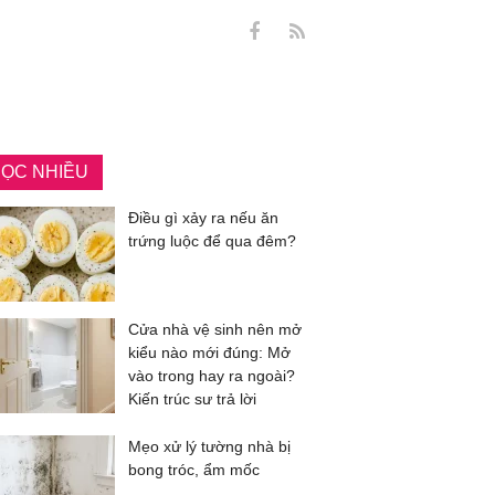
ỌC NHIỀU
Điều gì xảy ra nếu ăn
trứng luộc để qua đêm?
Cửa nhà vệ sinh nên mở
kiểu nào mới đúng: Mở
vào trong hay ra ngoài?
Kiến trúc sư trả lời
Mẹo xử lý tường nhà bị
bong tróc, ẩm mốc