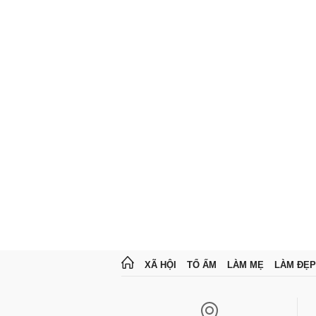
XÃ HỘI
TỔ ẤM
LÀM MẸ
LÀM ĐẸP