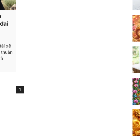
ợ
đai
tài xế
 thuẫn
và
1