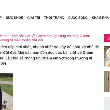
P
SỨC KHỎE
GIẢI TRÍ
THỜI TRANG
CUỘC SỐNG
KHÁM PHÁ
t đai - các bài viết về Chém em vợ trọng thương vì mâu
Đ
hương vì mâu thuẫn đất đai
video clip mới nhất, nhanh nhất và đầy đủ nhất về chủ đề
n đất đai
. Mời các bạn đón đọc các bài viết về
Chém
đai
và chia sẻ thông tin
Chém em vợ trọng thương vì
.VN