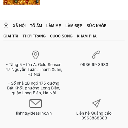
XÃ HỘI
TỔ ẤM
LÀM MẸ
LÀM ĐẸP
SỨC KHỎE
GIẢI TRÍ
THỜI TRANG
CUỘC SỐNG
KHÁM PHÁ
- Tầng 5 - tòa A, Gold Season
0936 99 3933
47 Nguyễn Tuân, Thanh Xuân,
Hà Nội
- Số nhà 2B ngõ 175 đường
Bát Khối, phường Long Biên,
quận Long Biên, Hà Nội
linhnt@ideaslink.vn
Liên hệ Quảng cáo:
0963888883