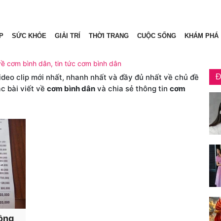
P
SỨC KHỎE
GIẢI TRÍ
THỜI TRANG
CUỘC SỐNG
KHÁM PHÁ
về cơm bình dân, tin tức cơm bình dân
video clip mới nhất, nhanh nhất và đầy đủ nhất về chủ đề
Đ
c bài viết về
cơm bình dân
và chia sẻ thông tin
cơm
đồng