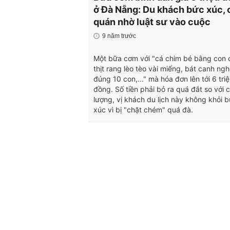
ở Đà Nẵng: Du khách bức xúc, 
quán nhờ luật sư vào cuộc
9 năm trước
Một bữa cơm với "cá chim bé bằng con c
thịt rang lèo tèo vài miếng, bát canh ng
đúng 10 con,..." mà hóa đơn lên tới 6 tri
đồng. Số tiền phải bỏ ra quá đắt so với 
lượng, vị khách du lịch này không khỏi 
xúc vì bị "chặt chém" quá đà.