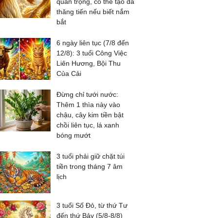
quan trọng, có thể tạo đà
thăng tiến nếu biết nắm
bắt
6 ngày liên tục (7/8 đến
12/8): 3 tuổi Công Việc
Liên Hương, Bội Thu
Của Cải
Đừng chỉ tưới nước:
Thêm 1 thìa này vào
chậu, cây kim tiền bật
chồi liên tục, lá xanh
bóng mướt
3 tuổi phải giữ chặt túi
tiền trong tháng 7 âm
lịch
3 tuổi Số Đỏ, từ thứ Tư
đến thứ Bảy (5/8-8/8)