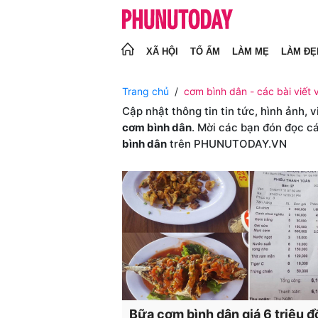
XÃ HỘI
TỔ ẤM
LÀM MẸ
LÀM ĐẸ
Trang chủ
cơm bình dân - các bài viết 
Cập nhật thông tin tin tức, hình ảnh, 
cơm bình dân
. Mời các bạn đón đọc cá
bình dân
trên PHUNUTODAY.VN
Bữa cơm bình dân giá 6 triệu 