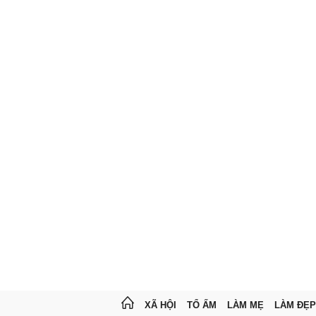
XÃ HỘI
TỔ ẤM
LÀM MẸ
LÀM ĐẸP