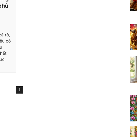
chủ
á rô,
hêu có
ệu
chất
bức
1