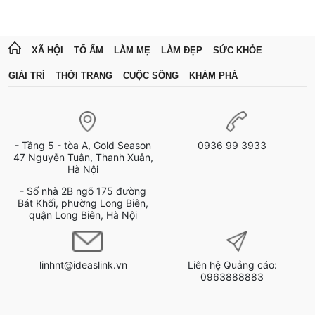
XÃ HỘI
TỔ ẤM
LÀM MẸ
LÀM ĐẸP
SỨC KHỎE
GIẢI TRÍ
THỜI TRANG
CUỘC SỐNG
KHÁM PHÁ
- Tầng 5 - tòa A, Gold Season
0936 99 3933
47 Nguyễn Tuân, Thanh Xuân,
Hà Nội
- Số nhà 2B ngõ 175 đường
Bát Khối, phường Long Biên,
quận Long Biên, Hà Nội
linhnt@ideaslink.vn
Liên hệ Quảng cáo:
0963888883