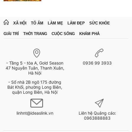
XÃ HỘI
TỔ ẤM
LÀM MẸ
LÀM ĐẸP
SỨC KHỎE
GIẢI TRÍ
THỜI TRANG
CUỘC SỐNG
KHÁM PHÁ
- Tầng 5 - tòa A, Gold Season
0936 99 3933
47 Nguyễn Tuân, Thanh Xuân,
Hà Nội
- Số nhà 2B ngõ 175 đường
Bát Khối, phường Long Biên,
quận Long Biên, Hà Nội
linhnt@ideaslink.vn
Liên hệ Quảng cáo:
0963888883