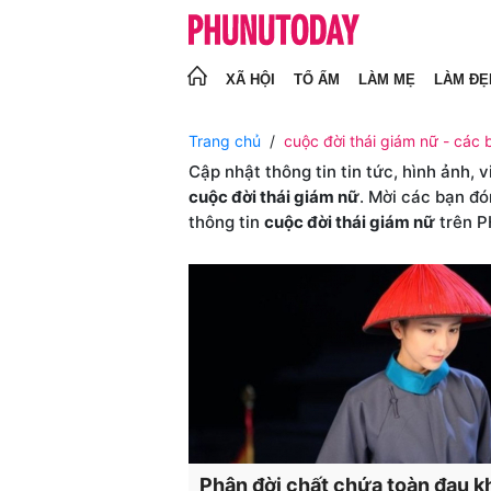
XÃ HỘI
TỔ ẤM
LÀM MẸ
LÀM ĐẸ
Trang chủ
cuộc đời thái giám nữ - các b
Cập nhật thông tin tin tức, hình ảnh, 
cuộc đời thái giám nữ
. Mời các bạn đó
thông tin
cuộc đời thái giám nữ
trên 
Phận đời chất chứa toàn đau k