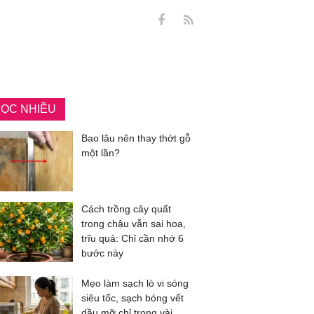
ỌC NHIỀU
Bao lâu nên thay thớt gỗ
một lần?
Cách trồng cây quất
trong chậu vẫn sai hoa,
trĩu quả: Chỉ cần nhớ 6
bước này
Mẹo làm sạch lò vi sóng
siêu tốc, sạch bóng vết
dầu mỡ chỉ trong vài