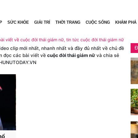
P
SỨC KHỎE
GIẢI TRÍ
THỜI TRANG
CUỘC SỐNG
KHÁM PHÁ
ài viết về cuộc đời thái giám nữ, tin tức cuộc đời thái giám nữ
video clip mới nhất, nhanh nhất và đầy đủ nhất về chủ đề
Đ
n đọc các bài viết về
cuộc đời thái giám nữ
và chia sẻ
PHUNUTODAY.VN
hổ