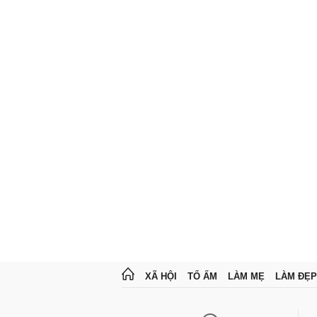
XÃ HỘI
TỔ ẤM
LÀM MẸ
LÀM ĐẸP