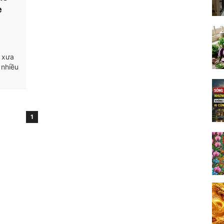
e
 xưa
 nhiều
1