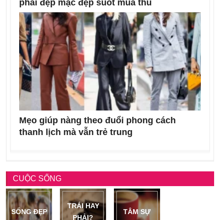
phái đẹp mặc đẹp suốt mùa thu
Mẹo giúp nàng theo đuổi phong cách
thanh lịch mà vẫn trẻ trung
CUỘC SỐNG
TRÁI HAY
SỐNG ĐẸP
TÂM SỰ
PHẢI?