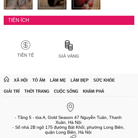
TIỆN ÍCH
TIỀN TỆ
GIÁ VÀNG
XÃ HỘI
TỔ ẤM
LÀM MẸ
LÀM ĐẸP
SỨC KHỎE
GIẢI TRÍ
THỜI TRANG
CUỘC SỐNG
KHÁM PHÁ
- Tầng 5 - tòa A, Gold Season 47 Nguyễn Tuân, Thanh
Xuân, Hà Nội
- Số nhà 2B ngõ 175 đường Bát Khối, phường Long Biên,
quận Long Biên, Hà Nội