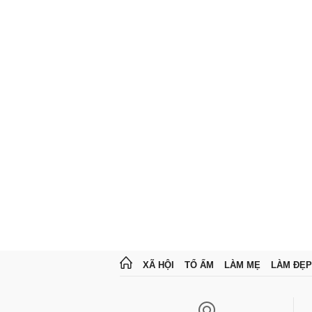
XÃ HỘI
TỔ ẤM
LÀM MẸ
LÀM ĐẸP