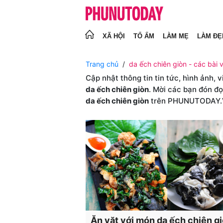
XÃ HỘI
TỔ ẤM
LÀM MẸ
LÀM ĐẸ
Trang chủ
da ếch chiên giòn - các bài v
Cập nhật thông tin tin tức, hình ảnh, 
da ếch chiên giòn
. Mời các bạn đón đọ
da ếch chiên giòn
trên PHUNUTODAY
Ăn vặt với món da ếch chiên g