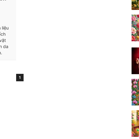
 liệu
ếch
vặt
n da
h.
1