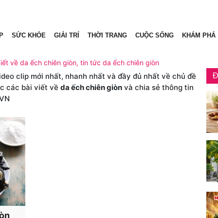
P
SỨC KHỎE
GIẢI TRÍ
THỜI TRANG
CUỘC SỐNG
KHÁM PHÁ
iết về da ếch chiên giòn, tin tức da ếch chiên giòn
video clip mới nhất, nhanh nhất và đầy đủ nhất về chủ đề
Đ
c các bài viết về
da ếch chiên giòn
và chia sẻ thông tin
.VN
iòn