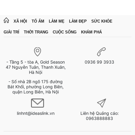
XÃ HỘI
TỔ ẤM
LÀM MẸ
LÀM ĐẸP
SỨC KHỎE
GIẢI TRÍ
THỜI TRANG
CUỘC SỐNG
KHÁM PHÁ
- Tầng 5 - tòa A, Gold Season
0936 99 3933
47 Nguyễn Tuân, Thanh Xuân,
Hà Nội
- Số nhà 2B ngõ 175 đường
Bát Khối, phường Long Biên,
quận Long Biên, Hà Nội
linhnt@ideaslink.vn
Liên hệ Quảng cáo:
0963888883