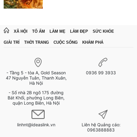
XÃ HỘI
TỔ ẤM
LÀM MẸ
LÀM ĐẸP
SỨC KHỎE
GIẢI TRÍ
THỜI TRANG
CUỘC SỐNG
KHÁM PHÁ
- Tầng 5 - tòa A, Gold Season
0936 99 3933
47 Nguyễn Tuân, Thanh Xuân,
Hà Nội
- Số nhà 2B ngõ 175 đường
Bát Khối, phường Long Biên,
quận Long Biên, Hà Nội
linhnt@ideaslink.vn
Liên hệ Quảng cáo:
0963888883