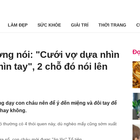
LÀM ĐẸP
SỨC KHỎE
GIẢI TRÍ
THỜI TRANG
C
Đọ
ờng nói: "Cưới vợ dựa nhìn
ìn tay", 2 chỗ đó nói lên
 dạy con cháu nên để ý đến miệng và đôi tay để
 hay không.
ó thường có 4 thói quen này, dù nghèo mấy cũng sớm xuất
a sổ, con cháu mới được "ăn lộc" Tổ tiên