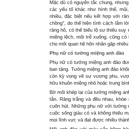
Mặc dù có nguyên tắc chung, nhưng
các yếu tố khác như hình thể, mũi
nhiều, đặc biệt nếu kết hợp với ră
chồng", do thể hiện tính cách lắm lờ
răng hô, có thể biểu lộ sự thiếu suy
miệng lệch, môi trễ xuống, cũng có 
cho mối quan hệ hôn nhân gặp nhiều
Phụ nữ có tướng miệng anh đào
Phụ nữ có tướng miệng anh đào đư
ban tặng. Tướng miệng anh đào khôn
còn kỳ vọng về sự vượng phu, vượn
hữu khuôn miệng nhỏ hoặc trung bình
Bờ môi khép lại của tướng miệng an
tắn. Răng trắng và đều nhau, khóe
cuốn hút. Những phụ nữ với tướng
cuộc sống giàu có và không thiếu m
mọi lĩnh vực và đạt được nhiều thàn