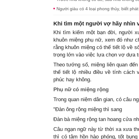
Người giàu có 4 loại phong thủy, biết phá
Khi tìm một người vợ hãy nhìn 
Khi tìm kiếm một bạn đời, người x
khuôn miệng phụ nữ, xem đó như ch
rằng khuôn miệng có thể tiết lộ về 
trọng lớn vào việc lựa chọn vợ dựa t
Theo tướng số, miệng liên quan đến 
thể tiết lộ nhiều điều về tính các
phúc hay không.
Phụ nữ có miệng rộng
Trong quan niệm dân gian, có câu n
"Đàn ông rộng miệng thì sang
Đàn bà miệng rộng tan hoang cửa nh
Câu ngạn ngữ này từ thời xa xưa th
thì có tâm hồn hào phóng, tốt bụng