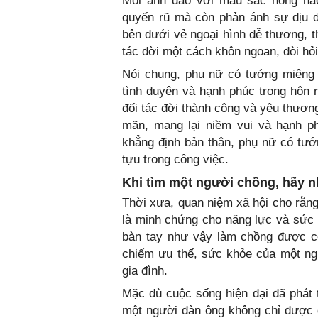
Môi anh đào với màu sắc hồng hào
quyến rũ mà còn phản ánh sự dịu d
bên dưới vẻ ngoại hình dễ thương, t
tác đời một cách khôn ngoan, đòi hỏi 
Nói chung, phụ nữ có tướng miệng
tình duyên và hạnh phúc trong hôn 
đối tác đời thành công và yêu thươn
mãn, mang lại niềm vui và hạnh ph
khẳng định bản thân, phụ nữ có tướ
tựu trong công việc.
Khi tìm một người chồng, hãy nh
Thời xưa, quan niệm xã hội cho rằng
là minh chứng cho năng lực và sức
bàn tay như vậy làm chồng được coi
chiếm ưu thế, sức khỏe của một ng
gia đình.
Mặc dù cuộc sống hiện đại đã phát 
một người đàn ông không chỉ được 