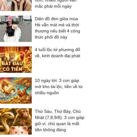
hơn, nhiều người vẫn
mắc phải mỗi ngày
Diện đồ đen giữa mùa
Hè vẫn mát mẻ và thời
thượng nếu biết 4 công
thức phối đồ này
4 tuổi lộc tứ phương đổ
về, kinh doanh đại phát
10 ngày tới: 3 con giáp
mở kho tài lộc, tiền về từ
nhiều nguồn
Thứ Sáu, Thứ Bảy, Chủ
Nhật (7,8,9/8): 3 con giáp
giữ ví, chủ quan là mất
tiền không đáng