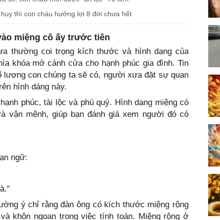
t huy thì con cháu hưởng lợi 8 đời chưa hết
vào miệng cô ấy trước tiên
ưa thường coi trọng kích thước và hình dạng của
ìa khóa mở cánh cửa cho hạnh phúc gia đình. Tin
số lượng con chúng ta sẽ có, người xưa đặt sự quan
rên hình dáng này.
hạnh phúc, tài lộc và phú quý. Hình dạng miệng có
h và vận mệnh, giúp bạn đánh giá xem người đó có
gạn ngữ:
à."
ường ý chỉ rằng đàn ông có kích thước miệng rộng
 và khôn ngoan trong việc tính toán. Miệng rộng ở