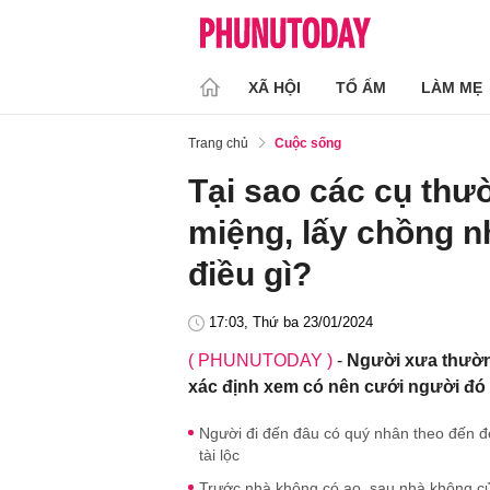
XÃ HỘI
TỔ ẤM
LÀM MẸ
Trang chủ
Cuộc sống
Tại sao các cụ thư
miệng, lấy chồng nh
điều gì?
17:03, Thứ ba 23/01/2024
( PHUNUTODAY )
-
Người xưa thường
xác định xem có nên cưới người đó
Người đi đến đâu có quý nhân theo đến đ
tài lộc
Trước nhà không có ao, sau nhà không cử