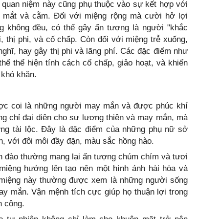
 quan niệm này cũng phụ thuộc vào sự kết hợp với
, mắt và cằm. Đối với miệng rộng mà cười hở lợi
ng không đều, có thể gây ấn tượng là người "khắc
i, thị phi, và cố chấp. Còn đối với miệng trễ xuống,
 nghĩ, hay gây thị phi và lãng phí. Các đặc điểm như
thể thể hiện tính cách cố chấp, giảo hoạt, và khiến
 khó khăn.
ợc coi là những người may mắn và được phúc khí
g chỉ đại diện cho sự lương thiện và may mắn, mà
g tài lộc. Đây là đặc điểm của những phụ nữ sở
, với đôi môi đầy đặn, màu sắc hồng hào.
h đào thường mang lại ấn tượng chúm chím và tươi
 miệng hướng lên tạo nên một hình ảnh hài hòa và
 miệng này thường được xem là những người sống
ay mắn. Vận mệnh tích cực giúp họ thuận lợi trong
h công.