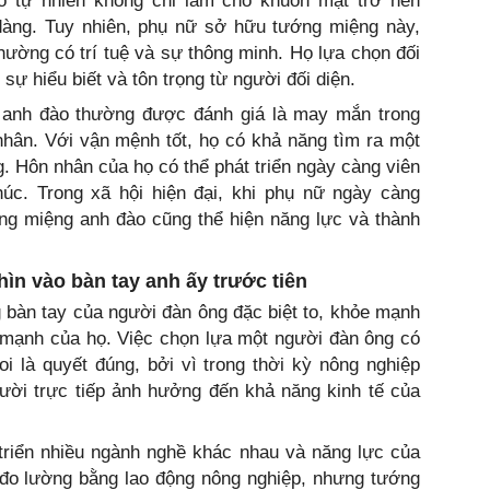
 tự nhiên không chỉ làm cho khuôn mặt trở nên
àng. Tuy nhiên, phụ nữ sở hữu tướng miệng này,
hường có trí tuệ và sự thông minh. Họ lựa chọn đối
sự hiểu biết và tôn trọng từ người đối diện.
 anh đào thường được đánh giá là may mắn trong
nhân. Với vận mệnh tốt, họ có khả năng tìm ra một
g. Hôn nhân của họ có thể phát triển ngày càng viên
úc. Trong xã hội hiện đại, khi phụ nữ ngày càng
ng miệng anh đào cũng thể hiện năng lực và thành
ìn vào bàn tay anh ấy trước tiên
 bàn tay của người đàn ông đặc biệt to, khỏe mạnh
 mạnh của họ. Việc chọn lựa một người đàn ông có
 là quyết đúng, bởi vì trong thời kỳ nông nghiệp
ười trực tiếp ảnh hưởng đến khả năng kinh tế của
triển nhiều ngành nghề khác nhau và năng lực của
đo lường bằng lao động nông nghiệp, nhưng tướng