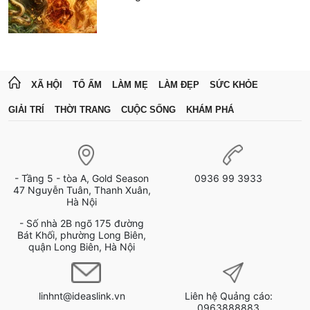
XÃ HỘI
TỔ ẤM
LÀM MẸ
LÀM ĐẸP
SỨC KHỎE
GIẢI TRÍ
THỜI TRANG
CUỘC SỐNG
KHÁM PHÁ
- Tầng 5 - tòa A, Gold Season
0936 99 3933
47 Nguyễn Tuân, Thanh Xuân,
Hà Nội
- Số nhà 2B ngõ 175 đường
Bát Khối, phường Long Biên,
quận Long Biên, Hà Nội
linhnt@ideaslink.vn
Liên hệ Quảng cáo:
0963888883