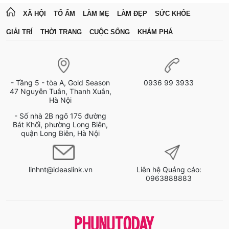
XÃ HỘI
TỔ ẤM
LÀM MẸ
LÀM ĐẸP
SỨC KHỎE
GIẢI TRÍ
THỜI TRANG
CUỘC SỐNG
KHÁM PHÁ
- Tầng 5 - tòa A, Gold Season
0936 99 3933
47 Nguyễn Tuân, Thanh Xuân,
Hà Nội
- Số nhà 2B ngõ 175 đường
Bát Khối, phường Long Biên,
quận Long Biên, Hà Nội
linhnt@ideaslink.vn
Liên hệ Quảng cáo:
0963888883